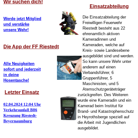
Wir suchen dich!
Einsatzabteilung
Die Einsatzabteilung der
Werde jetzt Mitglied
Freiwilligen Feuerwehr
und verstärke
Riestedt besteht aus 22
unsere Wehr!
ehrenamtlich aktiven
Kameradinnen und
Kameraden, welche auf
Die App der FF Riestedt
Kreis- sowie Landesebene
ausgebildet sind und werden.
So kann unsere Wehr unter
Alle Neuigkeiten
anderem auf einen
sofort und jederzeit
Verbandsführer, 6
in deine
Gruppenführer, 5
Hosentasche!
Maschinisten, und 5
Atemschutzgeräteträger
Letzter Einsatz
zurückgreifen. Des Weiteren
wurde eine Kameradin und ein
02.04.2024 12:04 Uhr
Kamerad beim Institut für
Verkehrsunfall B86
Brand- und Katastrophenschutz
Kreuzung Riestedt-
in Heyrothsberge speziell auf
Beyernaumburg
die Arbeit mit Jugendlichen
ausgebildet.