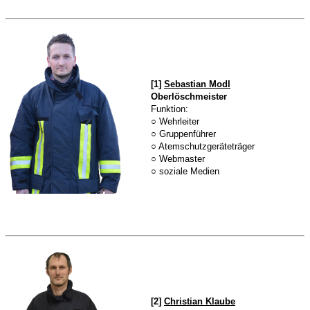
[1]
Sebastian Modl
Oberlöschmeister
Funktion:
○
Wehrleiter
○ Gruppenführer
○ Atemschutzgeräteträger
○ Webmaster
○ soziale Medien
[2]
Christian Klaube