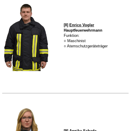
[8]
Enrico Vogler
Hauptfeuerwehrmann
Funktion:
○ Maschinist
○ Atemschutzgeräteträger
[9]
Annika Schade