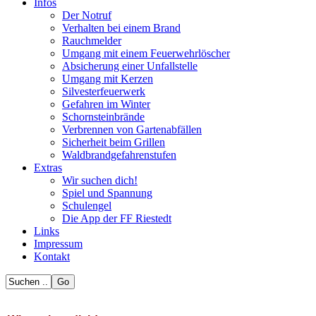
Infos
Der Notruf
Verhalten bei einem Brand
Rauchmelder
Umgang mit einem Feuerwehrlöscher
Absicherung einer Unfallstelle
Umgang mit Kerzen
Silvesterfeuerwerk
Gefahren im Winter
Schornsteinbrände
Verbrennen von Gartenabfällen
Sicherheit beim Grillen
Waldbrandgefahrenstufen
Extras
Wir suchen dich!
Spiel und Spannung
Schulengel
Die App der FF Riestedt
Links
Impressum
Kontakt