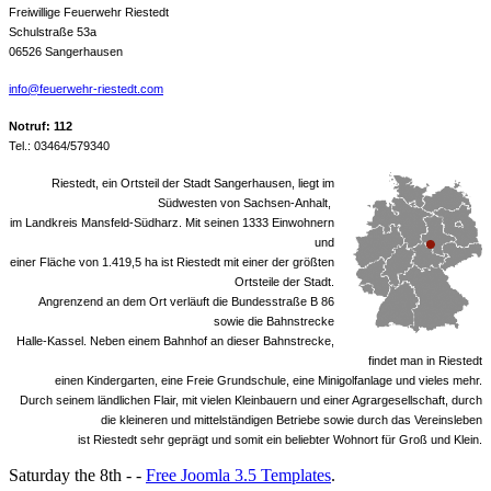
Freiwillige Feuerwehr Riestedt
Schulstraße 53a
06526 Sangerhausen
info@feuerwehr-riestedt.com
Notruf: 112
Tel.: 03464/579340
Riestedt, ein Ortsteil der Stadt Sangerhausen, liegt im
Südwesten von Sachsen-Anhalt,
im Landkreis Mansfeld-Südharz. Mit seinen 1333 Einwohnern
und
einer Fläche von 1.419,5 ha ist Riestedt mit einer der größten
Ortsteile der Stadt.
Angrenzend an dem Ort verläuft die Bundesstraße B 86
sowie die Bahnstrecke
Halle-Kassel. Neben einem Bahnhof an dieser Bahnstrecke,
findet man in Riestedt
einen Kindergarten, eine Freie Grundschule, eine Minigolfanlage und vieles mehr.
Durch seinem ländlichen Flair, mit vielen Kleinbauern und einer Agrargesellschaft, durch
die kleineren und mittelständigen Betriebe sowie durch das Vereinsleben
ist Riestedt sehr geprägt und somit ein beliebter Wohnort für Groß und Klein.
Saturday the 8th - -
Free Joomla 3.5 Templates
.