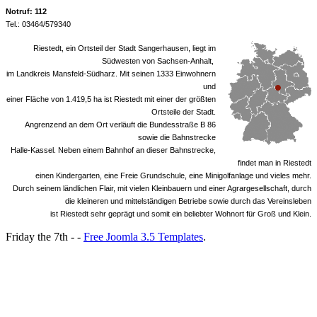
Notruf: 112
Tel.: 03464/579340
Riestedt, ein Ortsteil der Stadt Sangerhausen, liegt im
Südwesten von Sachsen-Anhalt,
im Landkreis Mansfeld-Südharz. Mit seinen 1333 Einwohnern
und
einer Fläche von 1.419,5 ha ist Riestedt mit einer der größten
Ortsteile der Stadt.
Angrenzend an dem Ort verläuft die Bundesstraße B 86
sowie die Bahnstrecke
Halle-Kassel. Neben einem Bahnhof an dieser Bahnstrecke,
findet man in Riestedt
einen Kindergarten, eine Freie Grundschule, eine Minigolfanlage und vieles mehr.
Durch seinem ländlichen Flair, mit vielen Kleinbauern und einer Agrargesellschaft, durch
die kleineren und mittelständigen Betriebe sowie durch das Vereinsleben
ist Riestedt sehr geprägt und somit ein beliebter Wohnort für Groß und Klein.
Friday the 7th - -
Free Joomla 3.5 Templates
.