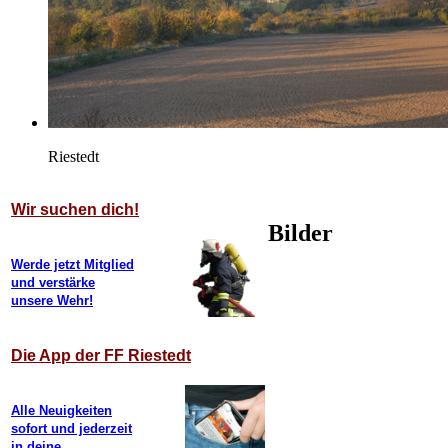
Riestedt
Wir suchen dich!
Bilder
Werde jetzt Mitglied
und verstärke
unsere Wehr!
Die App der FF Riestedt
Alle Neuigkeiten
sofort und jederzeit
in deine